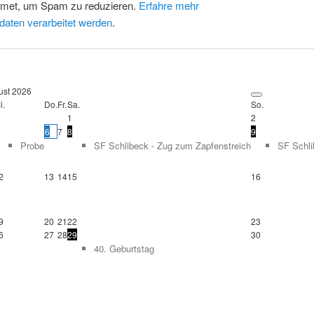
smet, um Spam zu reduzieren.
Erfahre mehr
daten verarbeitet werden
.
ust
2026
i.
Do.
Fr.
Sa.
So.
1
2
6
7
8
9
Probe
SF Schlibeck - Zug zum Zapfenstreich
SF Schli
2
13
14
15
16
9
20
21
22
23
6
27
28
29
30
40. Geburtstag