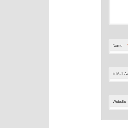
Name
E-Mail-A
Website