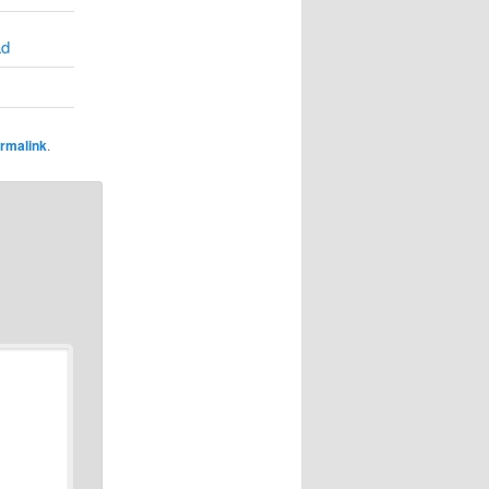
ad
rmalink
.