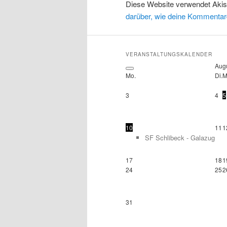
Diese Website verwendet Aki
darüber, wie deine Kommentar
VERANSTALTUNGSKALENDER
Aug
Mo.
Di.
M
3
4
5
10
11
1
SF Schlibeck - Galazug
17
18
1
24
25
2
31