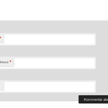
*
*
dresse