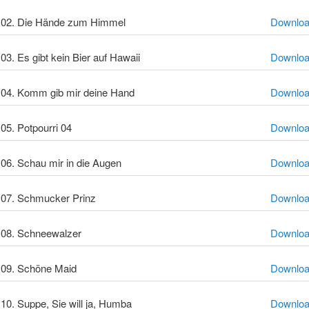
02. Die Hände zum Himmel
Downlo
03. Es gibt kein Bier auf Hawaii
Downlo
04. Komm gib mir deine Hand
Downlo
05. Potpourri 04
Downlo
06. Schau mir in die Augen
Downlo
07. Schmucker Prinz
Downlo
08. Schneewalzer
Downlo
09. Schöne Maid
Downlo
10. Suppe, Sie will ja, Humba
Downlo