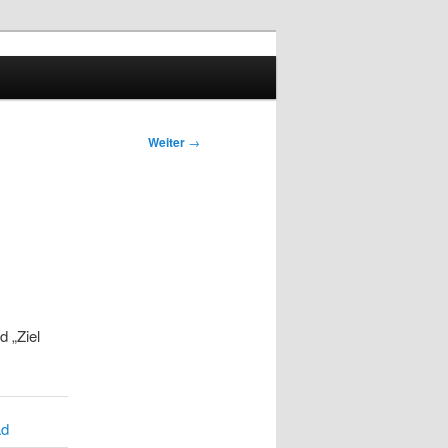
Weiter
→
 „Ziel
ad