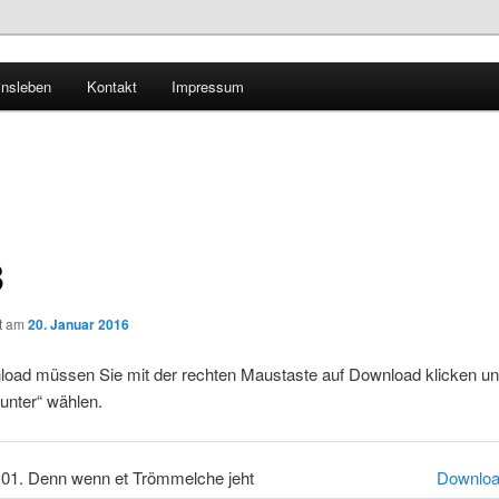
th
insleben
Kontakt
Impressum
3
ht am
20. Januar 2016
oad müssen Sie mit der rechten Maustaste auf Download klicken und
unter“ wählen.
01. Denn wenn et Trömmelche jeht
Downlo