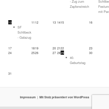
- Zug zum
Schlibe
Zapfenstreich
Festum
mit Par
10
11
12
13
14
15
16
SF
Schlibeck
- Galazug
17
18
19
20
21
22
23
24
25
26
27
28
29
30
40.
Geburtstag
31
Impressum
Mit Stolz präsentiert von WordPress