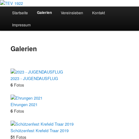
Zum
Trommlercorps Einigkeit Vinkrath
Inhalt
Hauptmenü
Galerien
Startseite
Vereinsleben
Kontakt
wechseln
TEV 1922
Impressum
Galerien
2023 - JUGENDAUSFLUG
6
Fotos
Ehrungen 2021
6
Fotos
Schützenfest Krefeld Traar 2019
51
Fotos